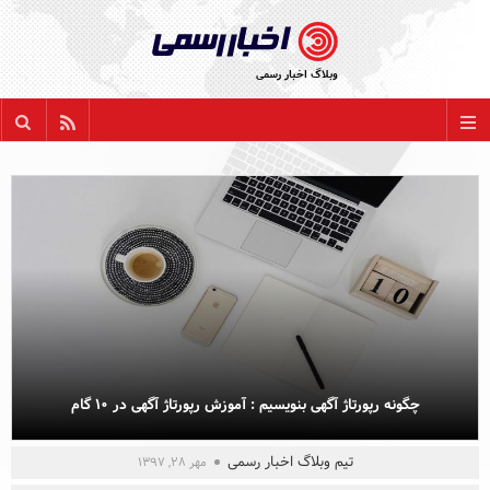
پشتیبانی اخبار رسمی در کنار شماست:
وبلاگ اخبار رسمی
021 22886635
مقاله بعدی
مقاله قبلی
support@AkhbarRasmi.com
بازگشت
همه عناوین
اخبار سازمانی
روابط عمومی
آنلاین مارکتینگ
چگونه رپورتاژ آگهی بنویسیم : آموزش رپورتاژ آگهی در ۱۰ گام
برندسازی
تیم وبلاگ اخبار رسمی
مهر ۲۸, ۱۳۹۷