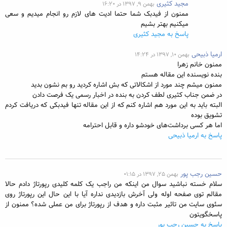
مجید کثیری
بهمن ۹, ۱۳۹۷ در ۱۶:۲۰
ممنون از فیدبک شما حتما ادیت های لازم رو انجام میدیم و سعی
میکنیم بهتر بشیم
پاسخ به مجید کثیری
ارمیا ذبیحی
بهمن ۱۰, ۱۳۹۷ در ۱۴:۲۴
ممنون خانم زهرا
بنده نویسنده این مقاله هستم
ممنون میشم چند مورد از اشکالاتی که بش اشاره کردید رو بم نشون بدید
در ضمن جناب کثیری لطف کردن به بنده در اخبار رسمی یک فرصت دادن
البته باید به این مورد هم اشاره کنم که از این مقاله تنها فیدبکی که دریافت کردم
تشویق بوده
اما هر کسی برداشت‌های خودشو داره و قابل احترامه
پاسخ به ارمیا ذبیحی
حسین رجب پور
بهمن ۲۵, ۱۳۹۷ در ۰۱:۱۵
سلام خسته نباشید سوال من اینکه من راجب یک کلمه کلیدی رپورتاژ دادم حالا
مقالم توی صفحه اوله ولی آخرش بازدیدی نداره آیا با این حال این رپورتاژ روی
سئوی سایت من تاثیر مثبت داره و هدف از رپورتاژ برای من عملی شده؟ ممنون از
پاسخگویتون
پاسخ به حسین رجب پور