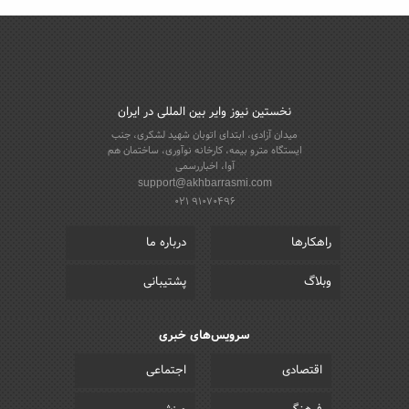
نخستین نیوز وایر بین المللی در ایران
میدان آزادی، ابتدای اتوبان شهید لشکری، جنب
ایستگاه مترو بیمه، کارخانه نوآوری، ساختمان هم
آوا، اخباررسمی
support@akhbarrasmi.com
021 91070496
راهکارها
درباره ما
وبلاگ
پشتیبانی
سرویس‌های خبری
اقتصادی
اجتماعی