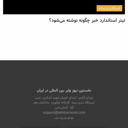
خبرنگاری و رسانه
تیتر استاندارد خبر چگونه نوشته می‌شود؟
نخستین نیوز وایر بین المللی در ایران
میدان آزادی، ابتدای اتوبان شهید لشکری، جنب
ایستگاه مترو بیمه، کارخانه نوآوری، ساختمان هم
آوا، اخباررسمی
support@akhbarrasmi.com
021 91070496