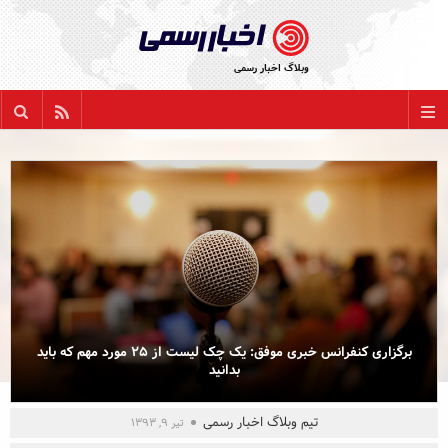
پشتیبانی اخبار رسمی در کنار شماست:
وبلاگ اخبار رسمی
021 22886635
مقاله بعدی
مقاله قبلی
support@AkhbarRasmi.com
بازگشت
همه عناوین
اخبار سازمانی
روابط عمومی
برگزاری کنفرانس خبری موفق: یک چک لیست از ۲۵ مورد مهم که باید
آنلاین مارکتینگ
بدانید
برندسازی
تیم وبلاگ اخبار رسمی
تیر ۹, ۱۳۹۳