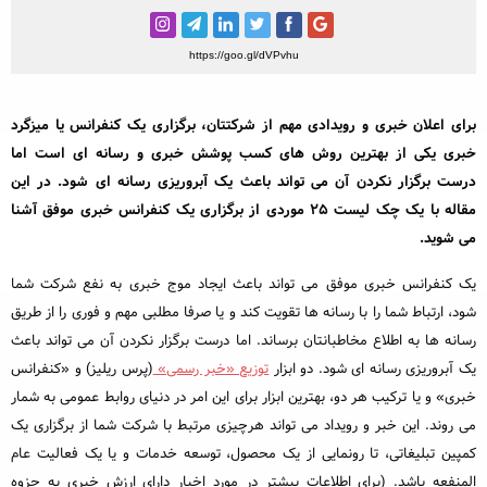
خبرنگاری و رسانه
مطالب ویژه
https://goo.gl/dVPvhu
مختصر و مفید
برای اعلان خبری و رویدادی مهم از شرکتتان، برگزاری یک کنفرانس یا میزگرد
رپورتاژ آگهی
خبری یکی از بهترین روش های کسب پوشش خبری و رسانه ای است اما
درست برگزار نکردن آن می تواند باعث یک آبروریزی رسانه ای شود. در این
محبوب‌ترین
مقاله با یک چک لیست ۲۵ موردی از برگزاری یک کنفرانس خبری موفق آشنا
داغ‌ترین
می شوید.
یک کنفرانس خبری موفق می تواند باعث ایجاد موج خبری به نفع شرکت شما
شود، ارتباط شما را با رسانه ها تقویت کند و یا صرفا مطلبی مهم و فوری را از طریق
رسانه ها به اطلاع مخاطبانتان برساند. اما درست برگزار نکردن آن می تواند باعث
یک آبروریزی رسانه ای شود. دو ابزار
توزیع «خبر رسمی»
(پرس ریلیز) و «کنفرانس
خبری» و یا ترکیب هر دو، بهترین ابزار برای این امر در دنیای روابط عمومی به شمار
می روند. این خبر و رویداد می تواند هرچیزی مرتبط با شرکت شما از برگزاری یک
کمپین تبلیغاتی، تا رونمایی از یک محصول، توسعه خدمات و یا یک فعالیت عام
المنفعه باشد. (برای اطلاعات بیشتر در مورد اخبار دارای ارزش خبری به جزوه