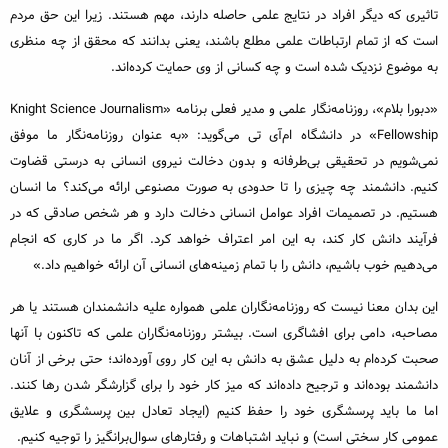
تاثیری که دیگر افراد در نتایج علمی حاصله دارند، مهم هستند. زیرا این حق مردم
است که از تمام ارتباطات علمی مطلع باشند، یعنی بدانند که محقق از چه منظری
به موضوع نزدیک شده است و چه کسانی از وی حمایت کرده‌اند.
«دبورا بلام»، روزنامه‌نگار علمی و مدیر فعلی برنامه «Knight Science Journalism
Fellowship» در دانشگاه ام‌آ‌‌ی تی می‌گوید: «به عنوان روزنامه‌نگار ما موفق
نمی‌شویم در تحقیقی بی‌طرفانه و بدون دخالت نیروی انسانی به درستی قضاوت
کنیم. دانشمند چه چیزی را تا حدودی به صورت مصنوعی ارائه می‌کند؟ ما انسان
هستیم. در تصمیمات افراد عوامل انسانی دخالت دارد و هر شخص صادقی که در
فرآیند دانش کار کند، به این امر اعتراف خواهد کرد. اگر ما در کاری که انجام
می‌دهیم خوب باشیم، دانش را با تمام زمینه‌های انسانی آن ارائه خواهیم داد.»
این بدان معنا نیست که روزنامه‌نگاران علمی همواره علیه دانشمندان هستند یا هر
مصاحبه، دامی برای افشاگری است. بیشتر روزنامه‌نگاران علمی که تاکنون با آنها
صحبت کرده‌ام به دلیل عشق به دانش به این کار روی آورده‌اند؛ حتی برخی از آنان
دانشمند بوده‌اند و ترجیح داده‌اند که میز کار خود را برای گزارشگر شدن رها کنند.
اما ما باید پرسشگری خود را حفظ کنیم (ایجاد تعادل بین پرسشگری و علایق
عمومی کار سختی است) و نباید اشتباهات و رفتارهای سوال‌برانگیز را توجیه کنیم.