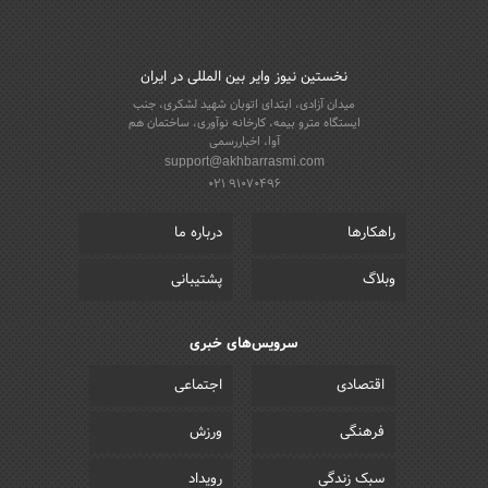
نخستین نیوز وایر بین المللی در ایران
میدان آزادی، ابتدای اتوبان شهید لشکری، جنب
ایستگاه مترو بیمه، کارخانه نوآوری، ساختمان هم
آوا، اخباررسمی
support@akhbarrasmi.com
021 91070496
راهکارها
درباره ما
وبلاگ
پشتیبانی
سرویس‌های خبری
اقتصادی
اجتماعی
فرهنگی
ورزش
سبک زندگی
رویداد