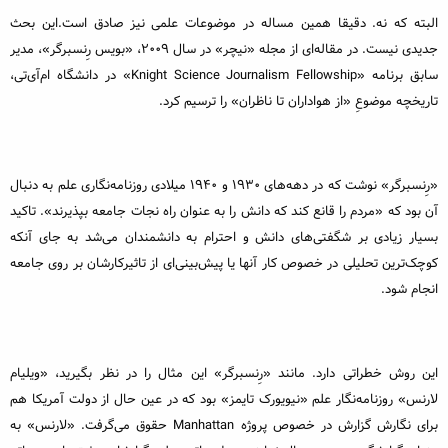
البته که نه. دقیقا همین مساله در موضوعات علمی نیز صادق است.این بحث
جدیدی نیست. در مقاله‌ای از مجله «نیچر» در سال 2009، «بویس رِنسبرگر»، مدیر
سابق برنامه «Knight Science Journalism Fellowship» در دانشگاه ام‌آی‌تی،
تاریخچه موضوعِ «از هواداران تا ناظران» را ترسیم کرد.
«رِنسبرگر» نوشت که در دهه‌های 1930 و 1940 میلادی روزنامه‌نگاری علم به دنبال
آن بود که «مردم را قانع کند که دانش را به عنوان راه نجات جامعه بپذیرند». تاکید
بسیار زیادی بر شگفتی‌های دانش و احترام به دانشمندان می‌شد به جای آنکه
کوچک‌ترین تحلیلی در خصوص کار آنها یا پیش‌بینی‌ای از تاثیرکارشان بر روی جامعه
انجام شود.
این روش خطراتی دارد. مانند «رِنسبرگر» این مثال را در نظر بگیرید، «ویلیام
لارنس» روزنامه‌نگار علم «نیویورک تایمز» بود که در عین حال از دولت آمریکا هم
برای نگارش گزارش در خصوص پروژه Manhattan حقوق می‌گرفت. «لارنس» به