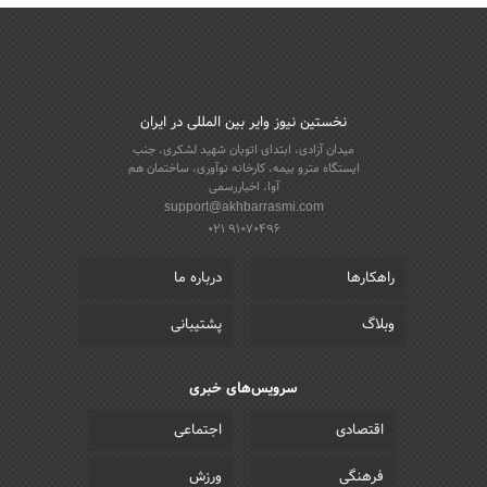
نخستین نیوز وایر بین المللی در ایران
میدان آزادی، ابتدای اتوبان شهید لشکری، جنب
ایستگاه مترو بیمه، کارخانه نوآوری، ساختمان هم
آوا، اخباررسمی
support@akhbarrasmi.com
021 91070496
راهکارها
درباره ما
وبلاگ
پشتیبانی
سرویس‌های خبری
اقتصادی
اجتماعی
فرهنگی
ورزش