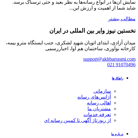
نمایش آن‌ها در انواع رسانه‌ها به نظر بعید و حتی ترسناک برسد.
شاید شما از اهمیت و ارزش این...
مطالب بیشتر
نخستین نیوز وایر بین المللی در ایران
میدان آزادی، ابتدای اتوبان شهید لشکری، جنب ایستگاه مترو بیمه،
کارخانه نوآوری، ساختمان هم آوا، اخباررسمی
support@akhbarrasmi.com
021 91070496
راهکارها
سازمانی
آژانس‌های رسانه
اهالی رسانه
مشتریان ما
تعرفه خدمات
از رپورتاژ آگهی تا کمپین رسانه ای
درباره ما