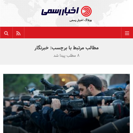
پشتیبانی اخبار رسمی در کنار شماست:
وبلاگ اخبار رسمی
021 22886635
support@AkhbarRasmi.com
مطالب مرتبط با برچسب: خبرنگار
8 مطلب پیدا شد
بازگشت
همه عناوین
اخبار سازمانی
روابط عمومی
آنلاین مارکتینگ
برندسازی