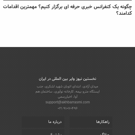
چگونه یک کنفرانس خبری حرفه ای برگزار کنیم؟ مهمترین اقدامات
کدامند؟
نخستین نیوز وایر بین المللی در ایران
میدان آزادی، ابتدای اتوبان شهید لشکری، جنب
ایستگاه مترو بیمه، کارخانه نوآوری، ساختمان هم
آوا، اخباررسمی
support@akhbarrasmi.com
021 91070496
راهکارها
درباره ما