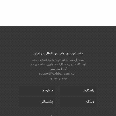
نخستین نیوز وایر بین المللی در ایران
میدان آزادی، ابتدای اتوبان شهید لشکری، جنب
ایستگاه مترو بیمه، کارخانه نوآوری، ساختمان هم
آوا، اخباررسمی
support@akhbarrasmi.com
021 91070496
راهکارها
درباره ما
وبلاگ
پشتیبانی