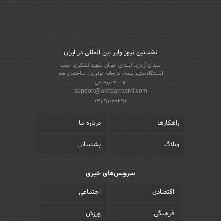
نخستین نیوز وایر بین المللی در ایران
میدان آزادی، ابتدای اتوبان شهید لشکری، جنب
ایستگاه مترو بیمه، کارخانه نوآوری، ساختمان هم
آوا، اخباررسمی
support@akhbarrasmi.com
021 91070496
راهکارها
درباره ما
وبلاگ
پشتیبانی
سرویس‌های خبری
اقتصادی
اجتماعی
فرهنگی
ورزش