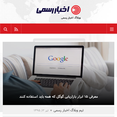
پشتیبانی اخبار رسمی در کنار شماست:
وبلاگ اخبار رسمی
021 22886635
مقاله بعدی
مقاله قبلی
support@AkhbarRasmi.com
بازگشت
همه عناوین
اخبار سازمانی
روابط عمومی
آنلاین مارکتینگ
معرفی ۱۵ ابزار بازاریابی گوگل که همه باید استفاده کنند
برندسازی
تیم وبلاگ اخبار رسمی
تیر ۱۲, ۱۳۹۵