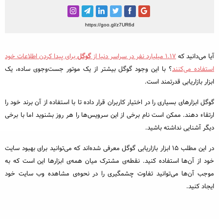
خبرنگاری و رسانه
مطالب ویژه
https://goo.gl/z7UR6d
مختصر و مفید
آیا می‌دانید که
۱.۱۷ میلیارد نفر در سراسر دنیا از
گوگل
برای پیدا کردن اطلاعات خود
رپورتاژ آگهی
استفاده می‌کنند
؟ با این وجود گوگل بیشتر از یک موتور جست‌وجوی ساده، یک
ابزار بازاریابی قدرتمند است.
محبوب‌ترین
گوگل ابزارهای بسیاری را در اختیار کاربران قرار داده تا با استفاده از آن برند خود را
داغ‌ترین
ارتقاء دهند. ممکن است نام برخی از این سرویس‌ها را هر روز بشنوید اما با برخی
دیگر آشنایی نداشته باشید.
در این مطلب ۱۵ ابزار بازاریابی گوگل معرفی شده‌اند که می‌توانید برای بهبود سایت
خود از آن‌ها استفاده کنید. نقطه‌ی مشترک میان همه‌ی ابزارها این است که به
موجب آن‌ها می‌توانید تفاوت چشمگیری را در نحوه‌ی مشاهده وب سایت خود
ایجاد کنید.